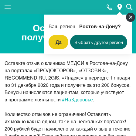
Закрыть поиск
Оставь отзыв –
Ваш регион -
Ростов-на-Дону?
получи 200 бонусов!
Да
Выбрать другой регион
Популярные запросы
Оставьте отзыв о клиниках МЕДСИ в Ростове-на-Дону
Клинико-лабораторная диагностика (анализы)
на порталах «ПРОДОКТОРОВ», «ОТЗОВИК»,
Вакцинация
RECOMMEND.RU, 2GIS, «Яндекс» в период с 1 января
по 31 декабря 2026 года и получите за это 200 бонусов.
Прием педиатра
Бонусы начисляются пациентам, которые участвуют
Прием гинеколога
в программе лояльности
#НаЗдоровье
.
Прием терапевта
Количество отзывов не ограничено! Оставлять
Вызов врача-терапевта на дом
их можно как на одном, так и на нескольких порталах!
200 рублей будет начислено за каждый отзыв в течение
Прием оториноларинголога
2 рабочих дней! Срок действия начисленных бонусов