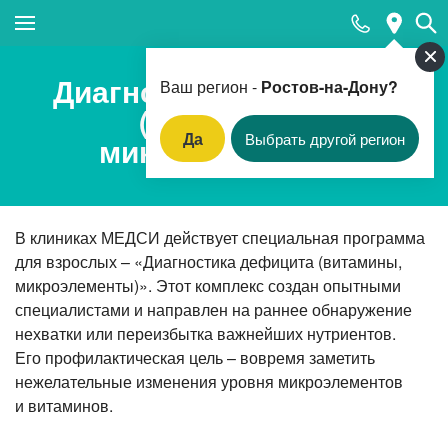
Закрыть поиск
Диагностика дефицита
Ваш регион -
Ростов-на-Дону?
(витамины,
Да
Выбрать другой регион
микроэлементы)
Популярные запросы
Клинико-лабораторная диагностика (анализы)
В клиниках МЕДСИ действует специальная программа
Вакцинация
для взрослых – «Диагностика
дефицита (витамины,
Прием педиатра
микроэлементы)». Этот комплекс создан опытными
специалистами и направлен на раннее обнаружение
Прием гинеколога
нехватки или переизбытка важнейших нутриентов.
Прием терапевта
Его профилактическая
цель – вовремя
заметить
нежелательные изменения уровня микроэлементов
Вызов врача-терапевта на дом
и витаминов.
Прием оториноларинголога