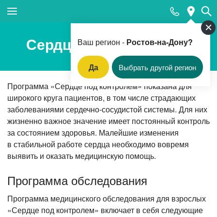
Закрыть поиск
Сердце под контролем
Ваш регион -
Ростов-на-Дону?
Да
Выбрать другой регион
Популярные запросы
Программа «Сердце под контролем» показана для
широкого круга пациентов, в том числе страдающих
Клинико-лабораторная диагностика (анализы)
заболеваниями сердечно-сосудистой системы. Для них
Вакцинация
жизненно важное значение имеет постоянный контроль
за состоянием здоровья. Малейшие изменения
Прием педиатра
в стабильной работе сердца необходимо вовремя
Прием гинеколога
выявить и оказать медицинскую помощь.
Прием терапевта
Программа обследования
Вызов врача-терапевта на дом
Программа медицинского обследования для взрослых
Прием оториноларинголога
«Сердце под контролем» включает в себя следующие