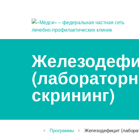
Популярные запросы
Железодефи
Клинико-лабораторная
При
(лаборатор
диагностика (анализы)
Выз
Вакцинация
на 
скрининг)
Прием педиатра
При
Прием гинеколога
При
Программы
Железодефицит (лаборат