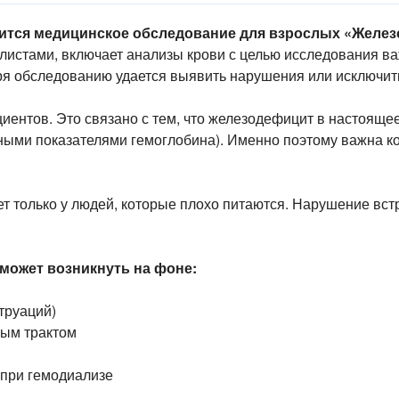
ится медицинское обследование для взрослых «Желез
истами, включает анализы крови с целью исследования в
ря обследованию удается выявить нарушения или исключить
иентов. Это связано с тем, что железодефицит в настояще
ьными показателями гемоглобина). Именно поэтому важна к
ет только у людей, которые плохо питаются. Нарушение вс
 может возникнуть на фоне:
труаций)
ным трактом
 при гемодиализе