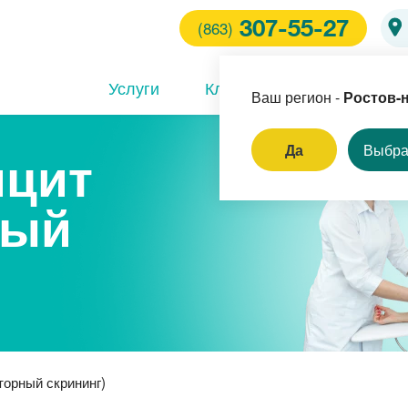
307-55-27
(863)
Услуги
Клиника
Врачи
Ваш регион -
Ростов-
Да
Выбра
цит
ем терапевта
ный
ов врача-терапевта
дом
ем оториноларинголога
ем кардиолога
орный скрининг)