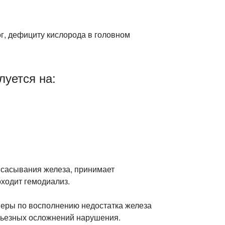
г, дефициту кислорода в головном
луется на:
всасывания железа, принимает
оходит гемодиализ.
меры по восполнению недостатка железа
рьезных осложнений нарушения.