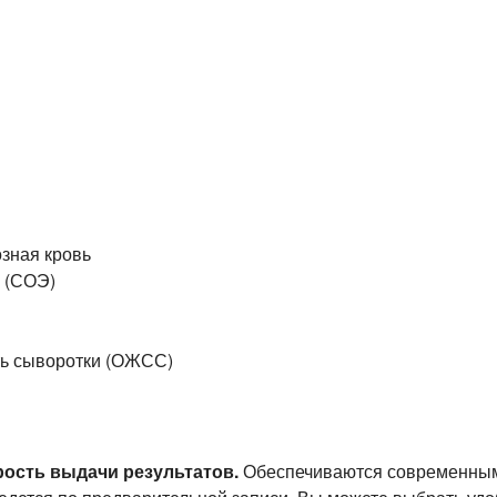
озная кровь
в (СОЭ)
ь сыворотки (ОЖСС)
рость выдачи результатов.
Обеспечиваются современны