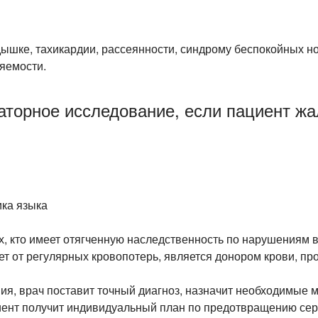
ышке, тахикардии, рассеянности, синдрому беспокойных но
яемости.
торное исследование, если пациент жа
ка языка
х, кто имеет отягченную наследственность по нарушениям 
т от регулярных кровопотерь, является донором крови, пр
ия, врач поставит точный диагноз, назначит необходимые 
иент получит индивидуальный план по предотвращению се