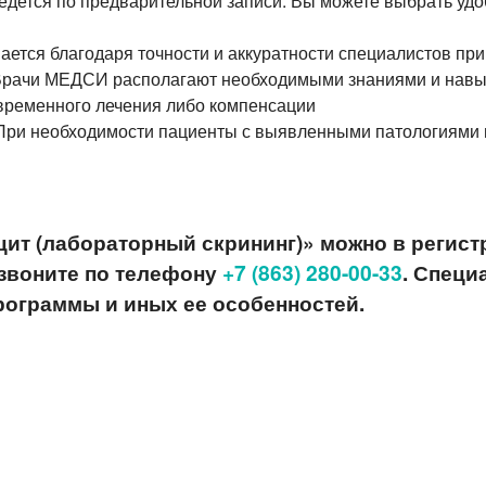
ведется по предварительной записи. Вы можете выбрать уд
вается благодаря точности и аккуратности специалистов пр
 Врачи МЕДСИ располагают необходимыми знаниями и навы
евременного лечения либо компенсации
 При необходимости пациенты с выявленными патологиями 
т (лабораторный скрининг)» можно в регистр
озвоните
по телефону
+7 (863) 280-00-33
. Специ
рограммы и иных ее особенностей.