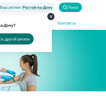
Ваш регион:
Ростов-на-Дону
Поиск
Найти
Программы
Акции
Контакты
на-Дону?
ть другой регион