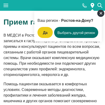
Закрыть поиск
Прием гастроэнтеролога
Ваш регион -
Ростов-на-Дону?
Да
Выбрать другой регион
В МЕДСИ в
Ростове-на-Дону
вы всегда можете
Популярные запросы
записаться к гастроэнтерологу. Специалисты проводят
приемы и консультируют пациентов по всем вопросам,
Клинико-лабораторная диагностика (анализы)
связанным с работой органов пищеварительной
Вакцинация
системы. Врачи оказывают комплексную медицинскую
помощь. При необходимости они подключают других
Прием педиатра
специалистов узких профилей: эндокринолога,
Прием гинеколога
оториноларинголога, невролога и др.
Прием терапевта
Помощь пациентам оказывается в комфортных
условиях. Современные методы диагностики,
Вызов врача-терапевта на дом
профилактики и лечения заболеваний желудка,
Прием оториноларинголога
кишечника и других органов помогают своевременно