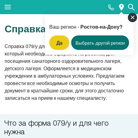
Закрыть поиск
Справка 079/у для лагеря
Ваш регион -
Ростов-на-Дону?
Да
Выбрать другой регион
Справка 079/у для лагеря является документом,
Популярные запросы
который необходимо оформить на ребенка, для
посещения санаторного оздоровительного лагеря,
Клинико-лабораторная диагностика (анализы)
детского лагеря. Оформляется в медицинском
Вакцинация
учреждении в амбулаторных условиях. Предлагаем
провести все необходимые осмотры и получить
Прием педиатра
документ в кратчайшие сроки, для этого достаточно
Прием гинеколога
записаться на прием к нашему специалисту.
Прием терапевта
Вызов врача-терапевта на дом
Что за форма 079/у и для чего
Прием оториноларинголога
нужна