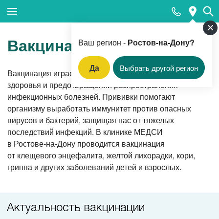
Закрыть поиск
Вакцинация
Ваш регион -
Ростов-на-Дону?
Да
Выбрать другой регион
Вакцинация играет ключевую роль в сохранении
Популярные запросы
здоровья и предотвращении распространения
инфекционных болезней. Прививки помогают
Клинико-лабораторная диагностика (анализы)
организму выработать иммунитет против опасных
Вакцинация
вирусов и бактерий, защищая нас от тяжелых
последствий инфекций. В клинике МЕДСИ
Прием педиатра
в
Ростове-на-Дону
проводится вакцинация
Прием гинеколога
от клещевого энцефалита, желтой лихорадки, кори,
гриппа и других заболеваний детей и взрослых.
Прием терапевта
Вызов врача-терапевта на дом
Актуальность вакцинации
Прием оториноларинголога