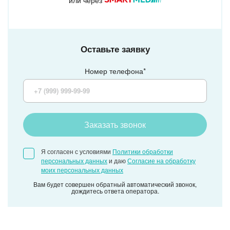
Врач-педиатр
Врач первой квалификационной категории
Врач-терапевт
Клиника МЕДСИ в Ростове-на-Дону
Оставьте заявку
Клиника МЕДСИ в Ростове-на-Дону
Номер телефона*
Заказать звонок
Я согласен с условиями
Политики обработки
персональных данных
и даю
Согласие на обработку
моих персональных данных
Вам будет совершен обратный автоматический звонок,
дождитесь ответа оператора.