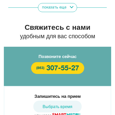
показать еще
Свяжитесь с нами
удобным для вас способом
Позвоните сейчас
307-55-27
(863)
Запишитесь на прием
Мануйлова Ирина Сергеевна
Тарасенко Ольга
Выбрать время
Николаевна
или через